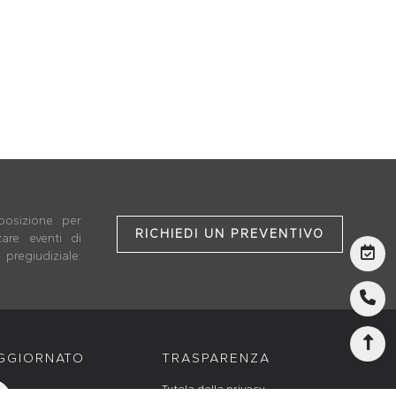
O
posizione per
RICHIEDI UN PREVENTIVO
zare eventi di
pregiudiziale:
AGGIORNATO
TRASPARENZA
Tutela della privacy