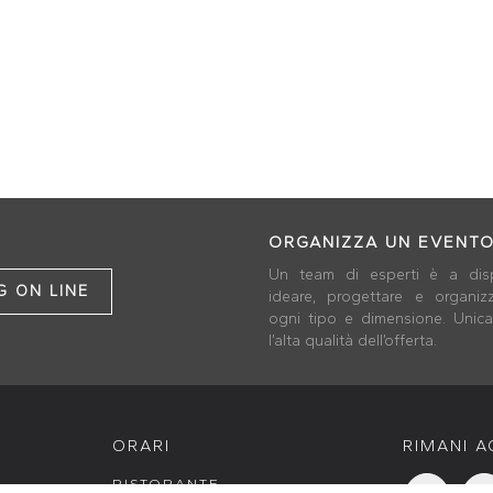
ORGANIZZA UN EVENT
Un team di esperti è a dis
 ON LINE
ideare, progettare e organiz
ogni tipo e dimensione. Unica 
l’alta qualità dell’offerta.
ORARI
RIMANI 
RISTORANTE