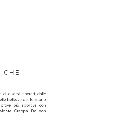
O CHE
i diversi itinerari, dalle
lle bellezze del territorio
le prove più sportive con
al Monte Grappa. Da non