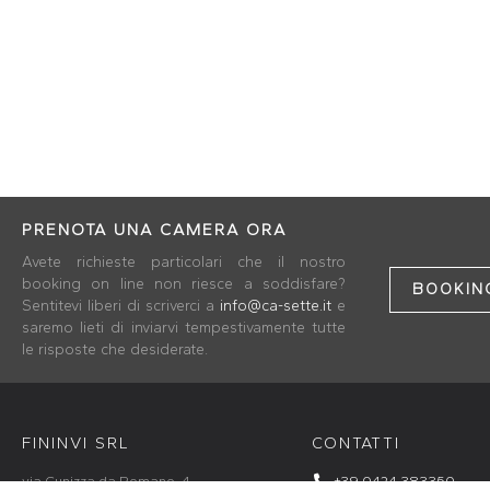
PRENOTA UNA CAMERA ORA
Avete richieste particolari che il nostro
booking on line non riesce a soddisfare?
BOOKING
Sentitevi liberi di scriverci a
info@ca-sette.it
e
saremo lieti di inviarvi tempestivamente tutte
le risposte che desiderate.
FININVI SRL
CONTATTI
via Cunizza da Romano, 4
+39 0424 383350