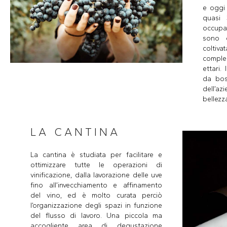
e oggi 
quasi 
occupat
sono 
colti
comple
ettari.
da bosc
dell’az
bellezz
LA CANTINA
La cantina è studiata per facilitare e
ottimizzare tutte le operazioni di
vinificazione, dalla lavorazione delle uve
fino all’invecchiamento e affinamento
del vino, ed è molto curata perciò
l’organizzazione degli spazi in funzione
del flusso di lavoro. Una piccola ma
accogliente area di degustazione