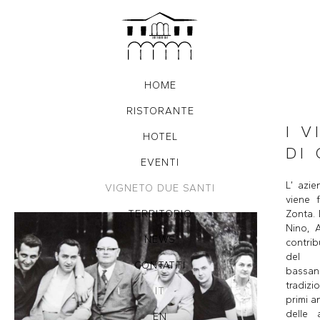
HOME
RISTORANTE
I V
HOTEL
DI
EVENTI
L’ azi
VIGNETO DUE SANTI
viene 
TERRITORIO
Zonta. 
Nino, 
NEWS
contrib
del d
CONTATTI
bassan
tradizi
IT
primi a
delle
EN