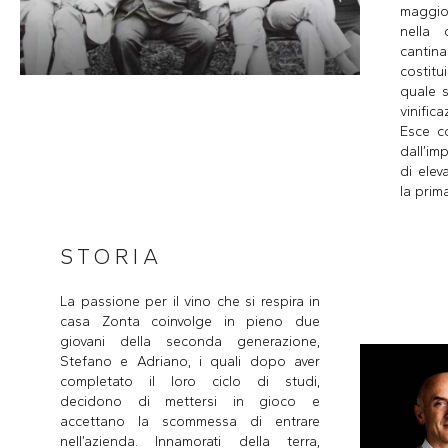
maggio
nella 
cantin
costit
quale s
vinifica
Esce co
dall’im
di elev
la prim
STORIA
La passione per il vino che si respira in
casa Zonta coinvolge in pieno due
giovani della seconda generazione,
Stefano e Adriano, i quali dopo aver
completato il loro ciclo di studi,
decidono di mettersi in gioco e
accettano la scommessa di entrare
nell’azienda. Innamorati della terra,