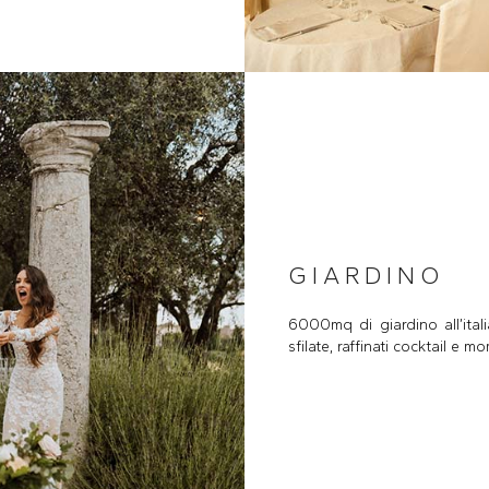
GIARDINO
6000mq di giardino all’ital
sfilate, raffinati cocktail e m