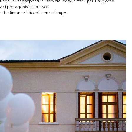
iage, ai segnaposti, al servizio baby sitter... per un giorno
e i protagonisti siete Voi!
a testimone di ricordi senza tempo.