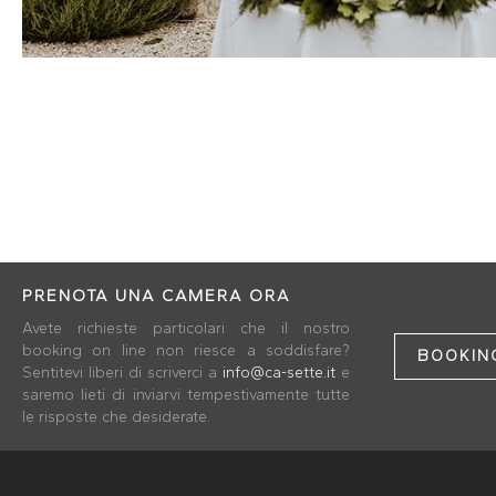
PRENOTA UNA CAMERA ORA
Avete richieste particolari che il nostro
booking on line non riesce a soddisfare?
BOOKING
Sentitevi liberi di scriverci a
info@ca-sette.it
e
saremo lieti di inviarvi tempestivamente tutte
le risposte che desiderate.