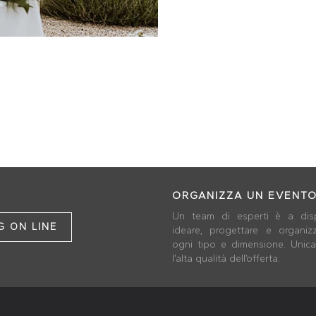
ORGANIZZA UN EVENT
Un team di esperti è a dis
 ON LINE
ideare, progettare e organiz
ogni tipo e dimensione. Unica 
l’alta qualità dell’offerta.