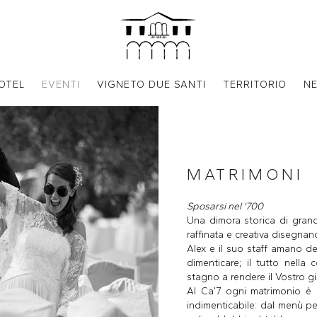
OTEL
EVENTI
VIGNETO DUE SANTI
TERRITORIO
N
MATRIMONI
Sposarsi nel '700
Una dimora storica di grand
raffinata e creativa disegnano
Alex e il suo staff amano de
dimenticare; il tutto nella
stagno a rendere il Vostro g
Al Ca’7 ogni matrimonio è u
indimenticabile: dal menù pers