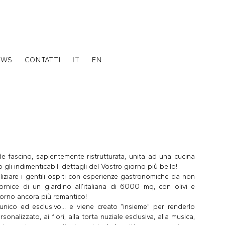
EWS
CONTATTI
IT
EN
e fascino, sapientemente ristrutturata, unita ad una cucina
 gli indimenticabili dettagli del Vostro giorno più bello!
liziare i gentili ospiti con esperienze gastronomiche da non
 cornice di un giardino all’italiana di 6000 mq, con olivi e
iorno ancora più romantico!
nico ed esclusivo... e viene creato “insieme” per renderlo
onalizzato, ai fiori, alla torta nuziale esclusiva, alla musica,