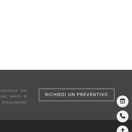
O
posizione per
RICHIEDI UN PREVENTIVO
zare eventi di
pregiudiziale: