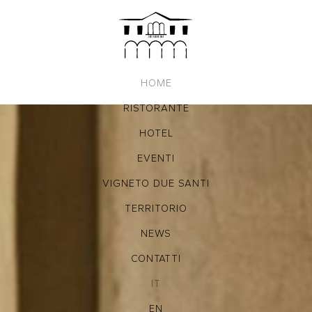
HOME
RISTORANTE
HOTEL
EVENTI
VIGNETO DUE SANTI
TERRITORIO
NEWS
CONTATTI
IT
EN