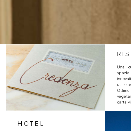
RI
Una cu
spazia 
innovat
utilizz
Ottim
vegeta
carta v
HOTEL