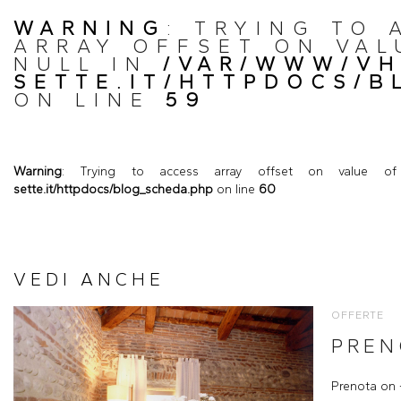
WARNING
: TRYING TO 
ARRAY OFFSET ON VAL
NULL IN
/VAR/WWW/VH
SETTE.IT/HTTPDOCS/B
ON LINE
59
Warning
: Trying to access array offset on value o
sette.it/httpdocs/blog_scheda.php
on line
60
VEDI ANCHE
OFFERTE
PREN
Prenota on -