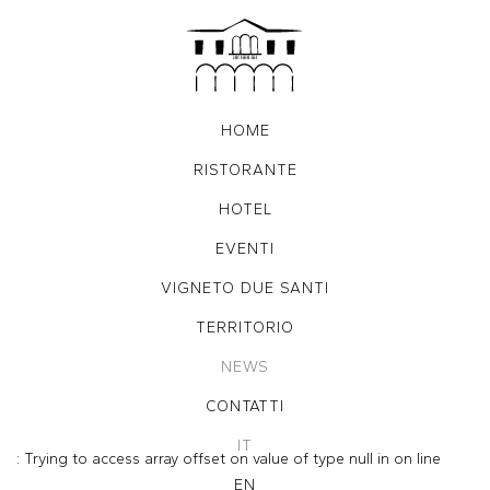
Warning
: Trying to access array offset on value of type null in
/var/www/vhosts/ca-sette.it/httpdocs/blog_scheda.php
on line
13
Warning
: Trying to access array offset on value of type null in
/var/www/vhosts/ca-sette.it/httpdocs/blog_scheda.php
on line
14
HOME
RISTORANTE
HOTEL
EVENTI
VIGNETO DUE SANTI
TERRITORIO
NEWS
CONTATTI
IT
: Trying to access array offset on value of type null in
on line
EN