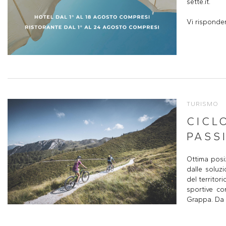
sette.it.
Vi risponder
TURISMO
CICL
PASS
Ottima posiz
dalle soluzi
del territori
sportive co
Grappa. Da n