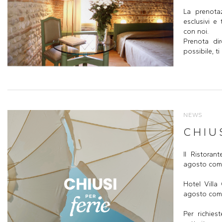
La prenota
esclusivi e
con noi.
Prenota di
possibile, ti
NEWS
CHIU
Il Ristoran
agosto comp
Hotel Villa
agosto comp
Per richies